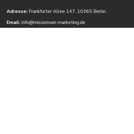
Adresse:
Frankfurter Allee 147, 10365 Berlin
Email:
info@missionwin-marketing.de
Telefon:
01748843546
Newsletter